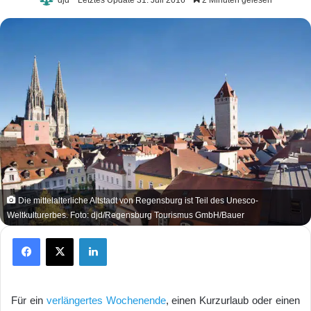
Die mittelalterliche Altstadt von Regensburg ist Teil des Unesco-
Weltkulturerbes. Foto: djd/Regensburg Tourismus GmbH/Bauer
Facebook
X
LinkedIn
Für ein
verlängertes Wochenende
, einen Kurzurlaub oder einen