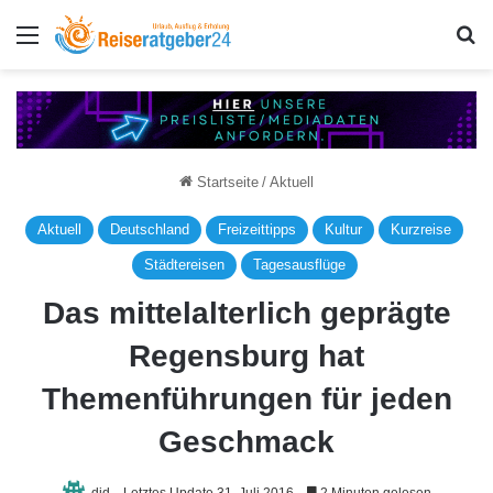
Menü
S
Startseite
/
Aktuell
Aktuell
Deutschland
Freizeittipps
Kultur
Kurzreise
Städtereisen
Tagesausflüge
Das mittelalterlich geprägte
Regensburg hat
Themenführungen für jeden
Geschmack
djd
Letztes Update 31. Juli 2016
2 Minuten gelesen