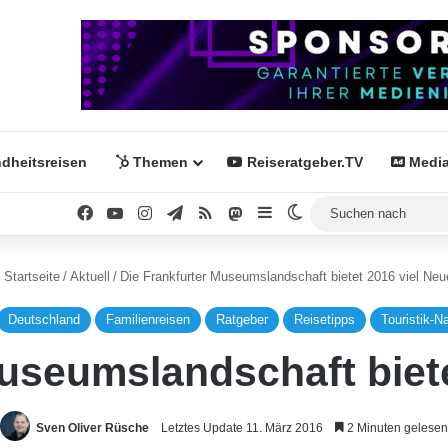
dheitsreisen
Themen
Reiseratgeber.TV
Media
Facebook
YouTube
Instagram
Telegram
RSS
Mastodon
Sidebar
Skin umschalten
Startseite
/
Aktuell
/
Die Frankfurter Museumslandschaft bietet 2016 viel Neu
Deutschland
Familienreisen
Ratgeber
Reisetipps
Touristik-N
Museumslandschaft biete
Sven Oliver Rüsche
Letztes Update 11. März 2016
2 Minuten gelesen