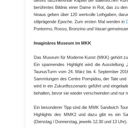
dieses faszinierende Kapitel der italienischen Ku
berühmtes Bildnis einer Dame in Rot, das zu den
hinaus geben über 120 wertvolle Leihgaben, daru
stilprägende Epoche. Zum ersten Mal werden in
Pontormo, Rosso, Bronzino und Vasari gemeinsam 
Imaginäres Museum im MKK
Das Museum für Moderne Kunst (MKK) gehört zu 
Ein spannendes Highlight wird die Ausstellun
TaunusTurm vom 24. März bis 4. September 2016.
Sammlungen des Centre Pompidou, der Tate und 
wird in ein Zukunftsszenario geführt und eingela
behalten, bevor sie wieder verschwinden und nur n
Ein besonderer Tipp sind die MMK Sandwich Touren
Highlights des MMK2 und dazu gibt es ein Sa
(Dienstag / Donnerstag, jeweils 12.30 und 13 Uhr).