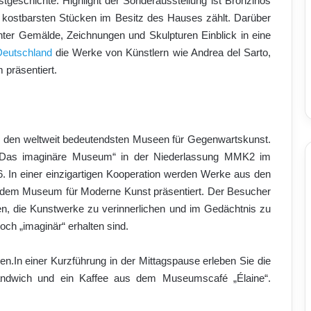
nstgeschichte. Highlight der Sonderausstellung ist Bronzinos
 kostbarsten Stücken im Besitz des Hauses zählt. Darüber
nter Gemälde, Zeichnungen und Skulpturen Einblick in eine
Deutschland
die Werke von Künstlern wie Andrea del Sarto,
präsentiert.
den weltweit bedeutendsten Museen für Gegenwartskunst.
g „Das imaginäre Museum“ in der Niederlassung MMK2 im
 In einer einzigartigen Kooperation werden Werke aus den
dem Museum für Moderne Kunst präsentiert. Der Besucher
den, die Kunstwerke zu verinnerlichen und im Gedächtnis zu
och „imaginär“ erhalten sind.
.In einer Kurzführung in der Mittagspause erleben Sie die
ndwich und ein Kaffee aus dem Museumscafé „Élaine“.