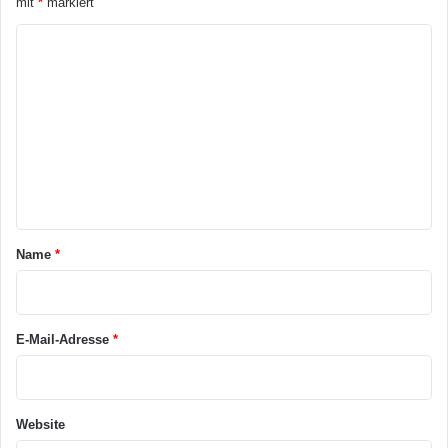
mit
*
markiert
K
o
m
m
e
n
t
a
Name
*
r
*
E-Mail-Adresse
*
Website