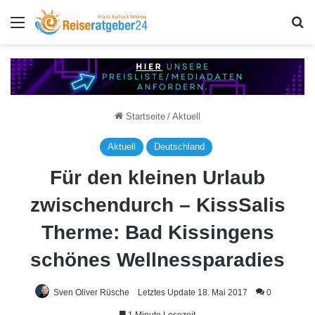
Menü
S
Startseite
/
Aktuell
Aktuell
Deutschland
Für den kleinen Urlaub
zwischendurch – KissSalis
Therme: Bad Kissingens
schönes Wellnessparadies
Sven Oliver Rüsche
Letztes Update 18. Mai 2017
0
Grenzenloses Entspannen unter lichtdurchfluteter Glaskuppel: So lässt sich
1 Minute Lesezeit