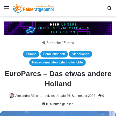
Menü
S
Startseite
/
Europa
Europa
Familienreisen
Niederlande
Reisejournalisten Erlebnisberichte
EuroParcs – Das etwas andere
Holland
Alexandra Rüsche
Letztes Update 26. September 2022
0
10 Minuten gelesen