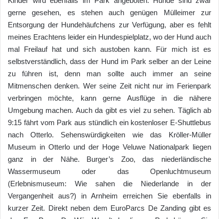
Kinder wird ebenfalls im Park angeboten. Hunde sind zwar
gerne gesehen, es stehen auch genügen Mülleimer zur
Entsorgung der Hundehäufchens zur Verfügung, aber es fehlt
meines Erachtens leider ein Hundespielplatz, wo der Hund auch
mal Freilauf hat und sich austoben kann. Für mich ist es
selbstverständlich, dass der Hund im Park selber an der Leine
zu führen ist, denn man sollte auch immer an seine
Mitmenschen denken. Wer seine Zeit nicht nur im Ferienpark
verbringen möchte, kann gerne Ausflüge in die nähere
Umgebung machen. Auch da gibt es viel zu sehen. Täglich ab
9:15 fährt vom Park aus stündlich ein kostenloser E-Shuttlebus
nach Otterlo. Sehenswürdigkeiten wie das Kröller-Müller
Museum in Otterlo und der Hoge Veluwe Nationalpark liegen
ganz in der Nähe. Burger’s Zoo, das niederländische
Wassermuseum oder das Openluchtmuseum
(Erlebnismuseum: Wie sahen die Niederlande in der
Vergangenheit aus?) in Arnheim erreichen Sie ebenfalls in
kurzer Zeit. Direkt neben dem EuroParcs De Zanding gibt es