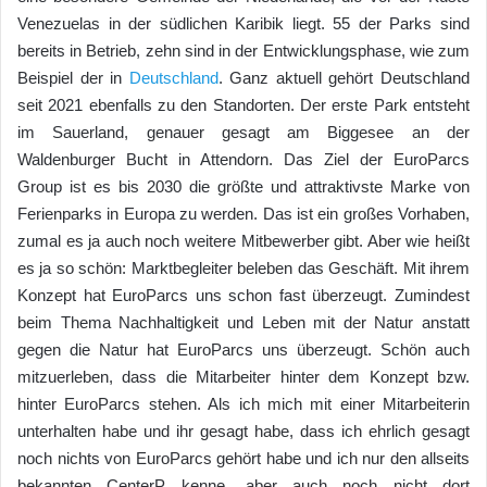
Venezuelas in der südlichen Karibik liegt. 55 der Parks sind
bereits in Betrieb, zehn sind in der Entwicklungsphase, wie zum
Beispiel der in
Deutschland
. Ganz aktuell gehört Deutschland
seit 2021 ebenfalls zu den Standorten. Der erste Park entsteht
im Sauerland, genauer gesagt am Biggesee an der
Waldenburger Bucht in Attendorn. Das Ziel der EuroParcs
Group ist es bis 2030 die größte und attraktivste Marke von
Ferienparks in Europa zu werden. Das ist ein großes Vorhaben,
zumal es ja auch noch weitere Mitbewerber gibt. Aber wie heißt
es ja so schön: Marktbegleiter beleben das Geschäft. Mit ihrem
Konzept hat EuroParcs uns schon fast überzeugt. Zumindest
beim Thema Nachhaltigkeit und Leben mit der Natur anstatt
gegen die Natur hat EuroParcs uns überzeugt. Schön auch
mitzuerleben, dass die Mitarbeiter hinter dem Konzept bzw.
hinter EuroParcs stehen. Als ich mich mit einer Mitarbeiterin
unterhalten habe und ihr gesagt habe, dass ich ehrlich gesagt
noch nichts von EuroParcs gehört habe und ich nur den allseits
bekannten CenterP…kenne, aber auch noch nicht dort