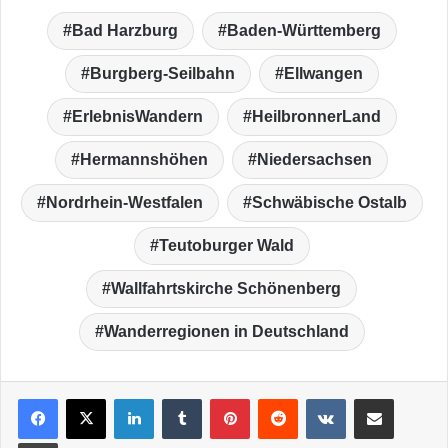
Bad Harzburg
Baden-Württemberg
Burgberg-Seilbahn
Ellwangen
ErlebnisWandern
HeilbronnerLand
Hermannshöhen
Niedersachsen
Nordrhein-Westfalen
Schwäbische Ostalb
Teutoburger Wald
Wallfahrtskirche Schönenberg
Wanderregionen in Deutschland
LinkedIn
Tumblr
Pinterest
Reddit
VKontakte
Teile per E-Mail
Drucken