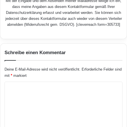
Mit der Eingabe und dem Absenden meiner Mailadresse willige ich ein,
dass meine Angaben aus diesem Kontaktformular gemäß Ihrer
Datenschutzerklärung
erfasst und verarbeitet werden. Sie können sich
jederzeit über dieses Kontaktformular auch wieder von diesem Verteiler
abmelden (Widerrufsrecht gem. DSGVO). [cleverreach form=305733]
Schreibe einen Kommentar
Deine E-Mail-Adresse wird nicht veröffentlicht.
Erforderliche Felder sind
mit
*
markiert
K
o
m
m
e