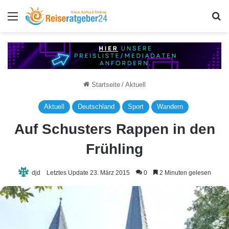
Menü
S
Startseite
/
Aktuell
Aktuell
Deutschland
Sport
Wandern
Auf Schusters Rappen in den
Frühling
djd
Letztes Update 23. März 2015
0
2 Minuten gelesen