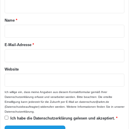
n
t
a
Name
*
r
*
E-Mail-Adresse
*
Website
Ich willige ein, dass meine Angaben aus diesem Kontaktformular gemäß Ihrer
Datenschutzerklärung
erfasst und verarbeitet werden. Bitte beachten: Die erteilte
Einwilligung kann jederzeit für die Zukunft per E-Mail an datenschutz@arkm.de
(Datenschutzbeauftragter) widerrufen werden. Weitere Informationen finden Sie in unserer
Datenschutzerklärung
.
Ich habe die
Datenschutzerklärung
gelesen und akzeptiert.
*