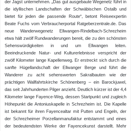
der Jagst unternehmen. „Das gut ausgebaute Wegenetz führt in
die idyllischen Landschaften der Schwäbischen Ostalb und
bietet für jeden die passende Route“, betont Reiseexpertin
Beate Fuchs vom Verbraucherportal Ratgeberzentrale.de. Das
neue Wanderwegenetz Ellwangen-Rindelbach-Schrezheim
etwa hält zwölf Rundwanderungen bereit, die zu den schönsten
Sehenswürdigkeiten in und um Ellwangen leiten.
Beeindruckende Natur- und Kulturerlebnisse verspricht der
zwölf Kilometer lange Kapellenweg. Er erstreckt sich durch die
sanfte Hügellandschaft der Ellwanger Berge und führt die
Wanderer zu acht sehenswerten Sakralbauten wie der
prächtigen Wallfahrtskirche Schönenberg – ein Barockjuwel,
das seit Jahrhunderten Pilger anzieht. Deutlich kürzer ist der 4,4
Kilometer lange Fayence-Weg, dessen Startpunkt und zugleich
Höhepunkt die Antoniuskapelle in Schrezheim ist. Die Kapelle
ist bekannt für ihren Fayencealtar mit Putten und Engeln, der
der Schrezheimer Porzellanmanufaktur entstammt und eines
der bedeutendsten Werke der Fayencekunst darstellt. Mehr