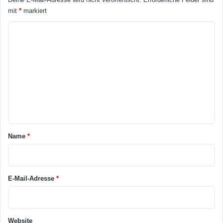
mit
*
markiert
K
o
m
m
e
n
t
a
Name
*
r
*
E-Mail-Adresse
*
Website