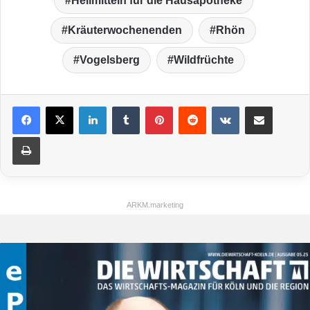
Heilmitteln für die Hausapotheke
Kräuterwochenenden
Rhön
Vogelsberg
Wildfrüchte
LinkedIn
Tumblr
Pinterest
Reddit
VKontakte
Teile per E-Mail
Drucken
ARKM.marketing