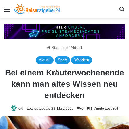
Menü
S
Startseite
/
Aktuell
Aktuell
Sport
Wandern
Bei einem Kräuterwochenende
kann man altes Wissen neu
entdecken
djd
Letztes Update 23. März 2015
0
1 Minute Lesezeit