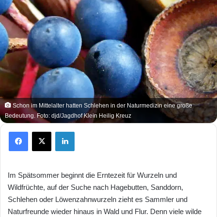
Schon im Mittelalter hatten Schlehen in der Naturmedizin eine große
Bedeutung. Foto: djd/Jagdhof Klein Heilig Kreuz
Facebook
X
LinkedIn
Im Spätsommer beginnt die Erntezeit für Wurzeln und
Wildfrüchte, auf der Suche nach Hagebutten, Sanddorn,
Schlehen oder Löwenzahnwurzeln zieht es Sammler und
Naturfreunde wieder hinaus in Wald und Flur. Denn viele wilde