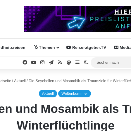
dheitsreisen
Themen
Reiseratgeber.TV
Media
Facebook
YouTube
Instagram
Telegram
RSS
Mastodon
Sidebar
Skin umschalten
rtseite
/
Aktuell
/
Die Seychellen und Mosambik als Traumziele für Winterflüch
Aktuell
Weltenbummler
en und Mosambik als T
Winterflüchtlinge