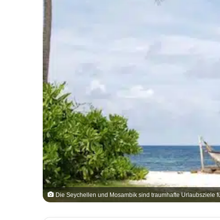
Die Seychellen und Mosambik sind traumhafte Urlaubsziele für