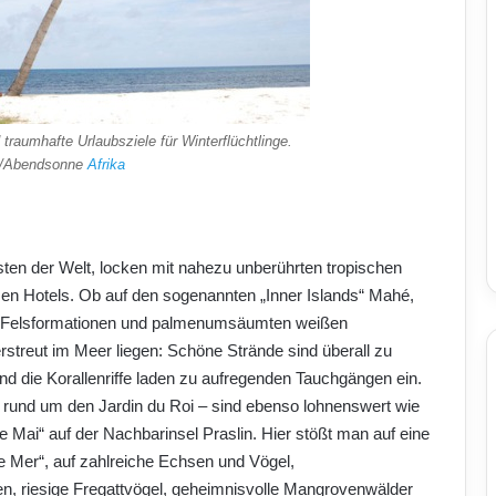
raumhafte Urlaubsziele für Winterflüchtlinge.
d/Abendsonne
Afrika
sten der Welt, locken mit nahezu unberührten tropischen
en Hotels. Ob auf den sogenannten „Inner Islands“ Mahé,
en Felsformationen und palmenumsäumten weißen
rstreut im Meer liegen: Schöne Strände sind überall zu
d die Korallenriffe laden zu aufregenden Tauchgängen ein.
rund um den Jardin du Roi – sind ebenso lohnenswert wie
 Mai“ auf der Nachbarinsel Praslin. Hier stößt man auf eine
e Mer“, auf zahlreiche Echsen und Vögel,
gen, riesige Fregattvögel, geheimnisvolle Mangrovenwälder