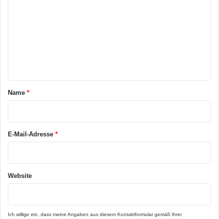
o
m
m
e
n
t
a
Name
*
r
*
E-Mail-Adresse
*
Website
Ich willige ein, dass meine Angaben aus diesem Kontaktformular gemäß Ihrer