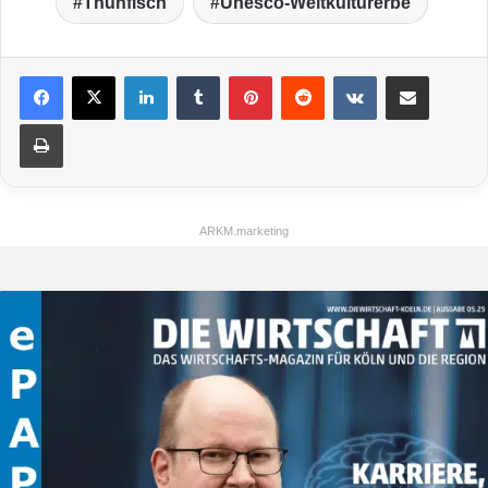
Thunfisch
Unesco-Weltkulturerbe
LinkedIn
Tumblr
Pinterest
Reddit
VKontakte
Teile per E-Mail
Drucken
ARKM.marketing