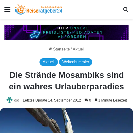
Menü
S
Startseite
/
Aktuell
Aktuell
Weltenbummler
Die Strände Mosambiks sind
ein wahres Urlauberparadies
djd
Letztes Update 14. September 2012
0
1 Minute Lesezeit