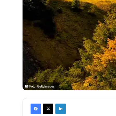
Foto: GettyImages
Facebook
X
LinkedIn