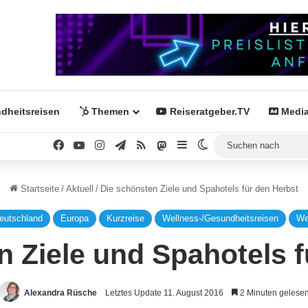
dheitsreisen
Themen
Reiseratgeber.TV
Media
Facebook
YouTube
Instagram
Telegram
RSS
Mastodon
Sidebar
Skin umschalten
Startseite
/
Aktuell
/
Die schönsten Ziele und Spahotels für den Herbst
eutschland
Europa
Kurzreise
Wellness-/Gesundheitsreisen
We
n Ziele und Spahotels f
Alexandra Rüsche
Letztes Update 11. August 2016
2 Minuten gelese