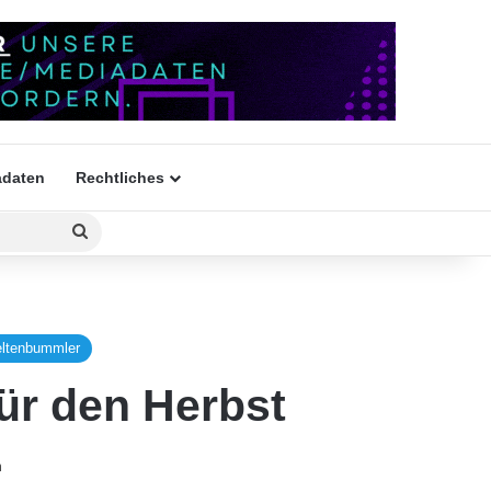
daten
Rechtliches
Suchen
nach
ltenbummler
ür den Herbst
n