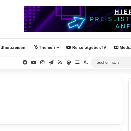
dheitsreisen
Themen
Reiseratgeber.TV
Media
Facebook
YouTube
Instagram
Telegram
RSS
Mastodon
Sidebar
Skin umschalten