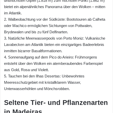
dritthöchsten Gipfel (1.818 m) zum höchsten Punkt (1.862 m)
bietet ein alpenähnliches Panorama über den Wolken – mitten
im Atlantik.
2. Walbeobachtung vor der Südküste: Bootstouren ab Calheta
oder Machico ermöglichen Sichtungen von Pottwalen,
Brydewalen und bis zu fünf Delfinarten.
3. Natürliche Meerwasserpools von Porto Moniz: Vulkanische
Lavabecken am Atlantik bieten ein einzigartiges Badeerlebnis
inmitten bizarrer Basaltformationen.
4. Sonnenaufgang auf dem Pico do Arieiro: Frühmorgens
entsteht über den Wolken ein atemberaubendes Farbenspiel
aus Gold, Rosa und Violett.
5. Tauchen bei den Ilhas Desertas: Unbewohntes
Meeresschutzgebiet mit kristallklarem Wasser,
Unterwasserhöhlen und Mönchsrobben.
Seltene Tier- und Pflanzenarten
in Madeiras