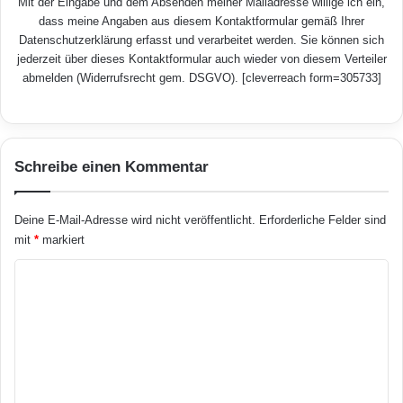
Mit der Eingabe und dem Absenden meiner Mailadresse willige ich ein,
dass meine Angaben aus diesem Kontaktformular gemäß Ihrer
Datenschutzerklärung
erfasst und verarbeitet werden. Sie können sich
jederzeit über dieses Kontaktformular auch wieder von diesem Verteiler
abmelden (Widerrufsrecht gem. DSGVO). [cleverreach form=305733]
Schreibe einen Kommentar
Deine E-Mail-Adresse wird nicht veröffentlicht.
Erforderliche Felder sind
mit
*
markiert
K
o
m
m
e