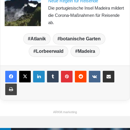
Neue Regeln für Reisende
Die portugiesische Insel Madeira mildert
die Corona-Maßnahmen für Reisende
ab.
Atlanik
botanische Garten
Lorbeerwald
Madeira
LinkedIn
Tumblr
Pinterest
Reddit
VKontakte
Teile per E-Mail
Drucken
ARKM.marketing