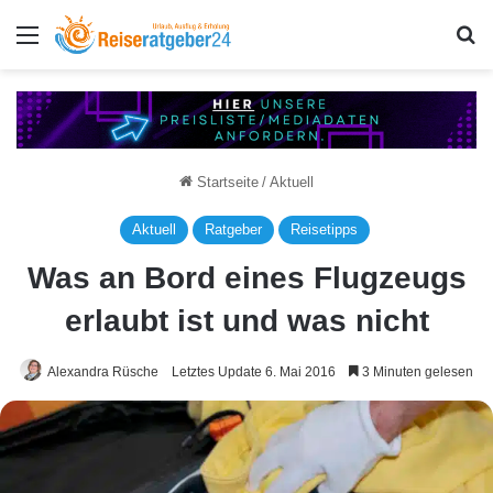
Menü
S
Startseite
/
Aktuell
Aktuell
Ratgeber
Reisetipps
Was an Bord eines Flugzeugs
erlaubt ist und was nicht
Alexandra Rüsche
Letztes Update 6. Mai 2016
3 Minuten gelesen