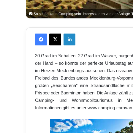
So schön kann Camping sein: Impressionen von der Anlage "
Facebook
X
LinkedIn
30 Grad im Schatten, 22 Grad im Wasser, burgenba
der Hand – so könnte der perfekte Urlaubstag a
im Herzen Mecklenburgs aussehen. Das niveauvol
Freibad des Bundeslandes Mecklenburg-Vorpo
großen „Beacharena“ eine Strandsandfläche mit
Frisbee oder Badminton haben. Die Anlage zählt z
Camping- und Wohnmobiltourismus in Mec
Informationen gibt es unter www.camping-caravan