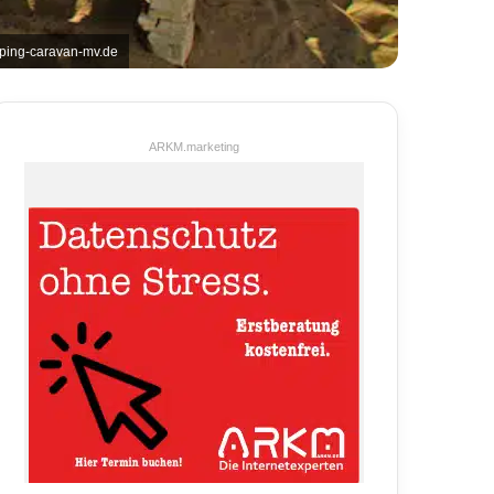
mping-caravan-mv.de
ARKM.marketing