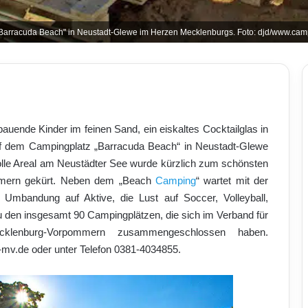
Barracuda Beach" in Neustadt-Glewe im Herzen Mecklenburgs. Foto: djd/www.ca
uende Kinder im feinen Sand, ein eiskaltes Cocktailglas in
uf dem Campingplatz „Barracuda Beach“ in Neustadt-Glewe
le Areal am Neustädter See wurde kürzlich zum schönsten
mmern gekürt. Neben dem „Beach
Camping
“ wartet mit der
 Umbandung auf Aktive, die Lust auf Soccer, Volleyball,
u den insgesamt 90 Campingplätzen, die sich im Verband für
klenburg-Vorpommern zusammengeschlossen haben.
-mv.de oder unter Telefon 0381-4034855.