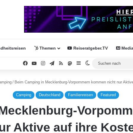
dheitsreisen
Themen
Reiseratgeber.TV
Media
Facebook
YouTube
Instagram
Telegram
RSS
Mastodon
Sidebar
Skin umschalten
amping
/
Beim Camping in Mecklenburg-Vorpommern kommen nicht nur Aktive 
Camping
Deutschland
Familienreisen
Featured
 Mecklenburg-Vorpomm
ur Aktive auf ihre Kost