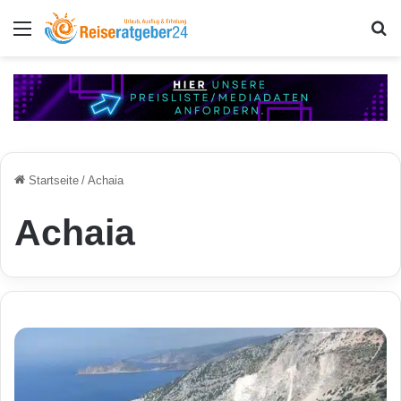
Menü
S
Startseite
/
Achaia
Achaia