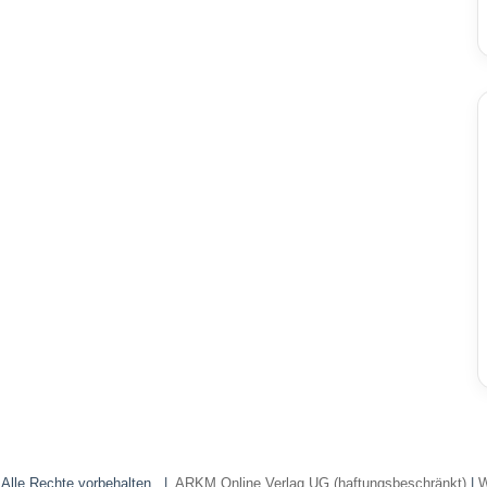
 Alle Rechte vorbehalten. |
ARKM Online Verlag UG (haftungsbeschränkt)
|
W