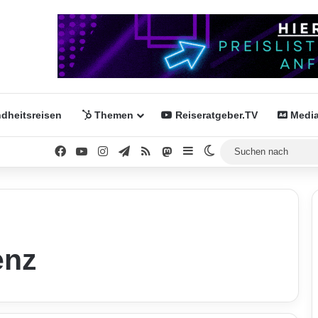
dheitsreisen
Themen
Reiseratgeber.TV
Media
Facebook
YouTube
Instagram
Telegram
RSS
Mastodon
Sidebar
Skin umschalten
enz