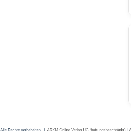
 Alle Rechte vorbehalten. |
ARKM Online Verlag UG (haftungsbeschränkt)
|
W