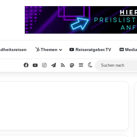
dheitsreisen
Themen
Reiseratgeber.TV
Media
Facebook
YouTube
Instagram
Telegram
RSS
Mastodon
Sidebar
Skin umschalten