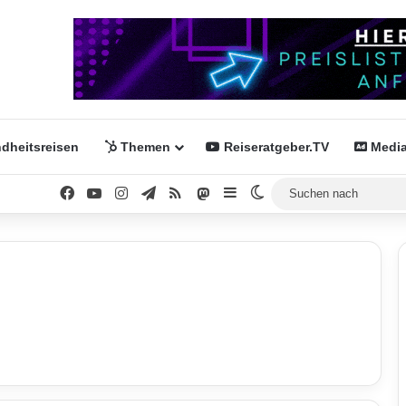
dheitsreisen
Themen
Reiseratgeber.TV
Media
Facebook
YouTube
Instagram
Telegram
RSS
Mastodon
Sidebar
Skin umschalten