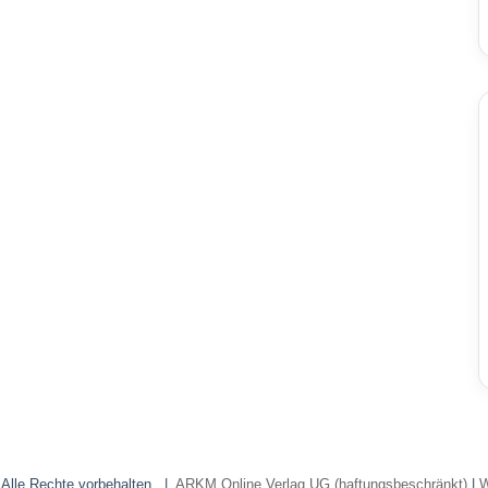
 Alle Rechte vorbehalten. |
ARKM Online Verlag UG (haftungsbeschränkt)
|
W