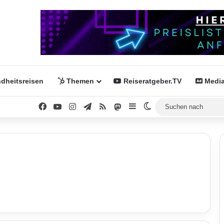
dheitsreisen
Themen
Reiseratgeber.TV
Media
Facebook
YouTube
Instagram
Telegram
RSS
Mastodon
Sidebar
Skin umschalten