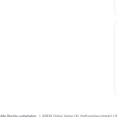
 Alle Rechte vorbehalten. |
ARKM Online Verlag UG (haftungsbeschränkt)
|
W