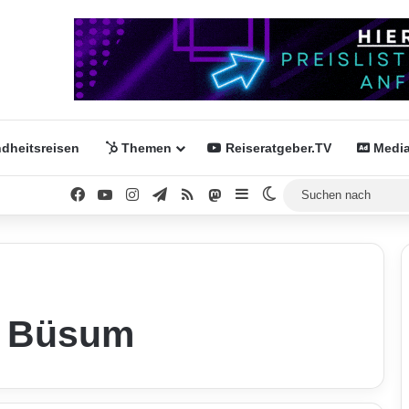
dheitsreisen
Themen
Reiseratgeber.TV
Media
Facebook
YouTube
Instagram
Telegram
RSS
Mastodon
Sidebar
Skin umschalten
d Büsum