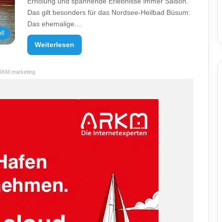
Erholung und spannende Erlebnisse immer Saison.
Das gilt besonders für das Nordsee-Heilbad Büsum:
Das ehemalige…
ll
Weiterlesen
RKM.marketing