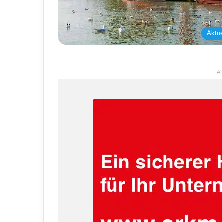
Aktue
A