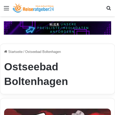
Menü
S
Startseite
/
Ostseebad Boltenhagen
Ostseebad
Boltenhagen