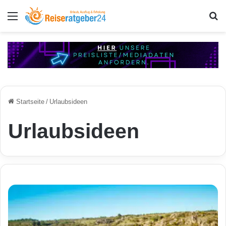
Menü
S
Startseite
/
Urlaubsideen
Urlaubsideen