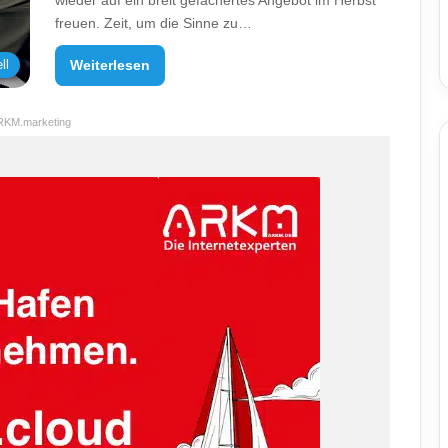
wieder auf ein breit gefächertes Angebot im Herbst
freuen. Zeit, um die Sinne zu…
ll
Weiterlesen
RKM.marketing