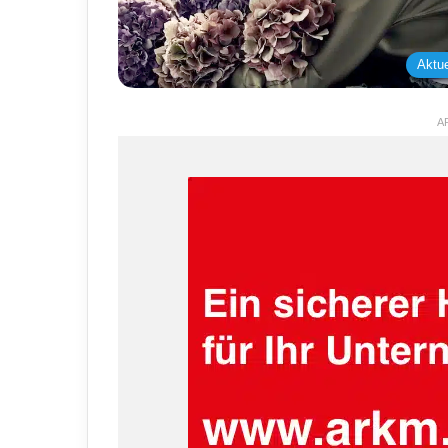
Aktue
A