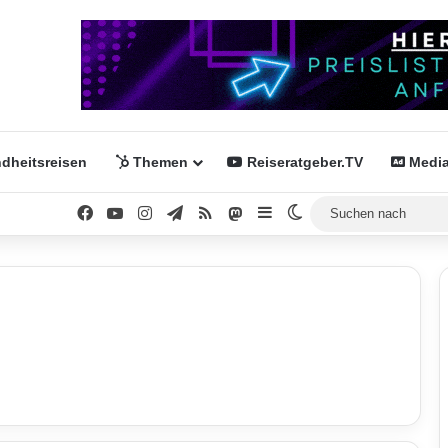
dheitsreisen
Themen
Reiseratgeber.TV
Media
Facebook
YouTube
Instagram
Telegram
RSS
Mastodon
Sidebar
Skin umschalten