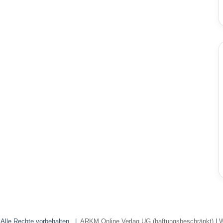
 Alle Rechte vorbehalten. |
ARKM Online Verlag UG (haftungsbeschränkt)
|
W