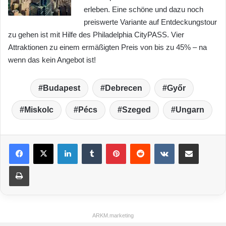
erleben. Eine schöne und dazu noch
preiswerte Variante auf Entdeckungstour
zu gehen ist mit Hilfe des Philadelphia CityPASS. Vier
Attraktionen zu einem ermäßigten Preis von bis zu 45% – na
wenn das kein Angebot ist!
Budapest
Debrecen
Győr
Miskolc
Pécs
Szeged
Ungarn
LinkedIn
Tumblr
Pinterest
Reddit
VKontakte
Teile per E-Mail
Drucken
ARKM.marketing