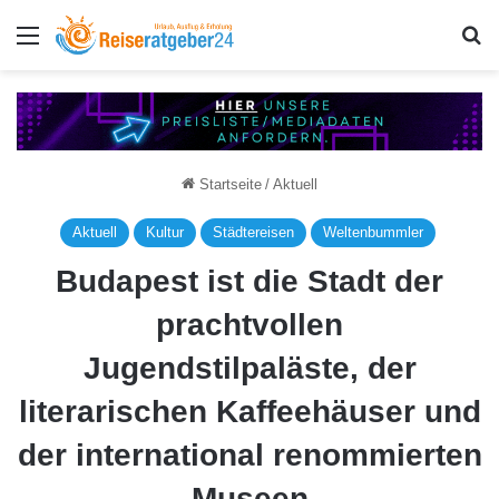
Menü
S
Startseite
/
Aktuell
Aktuell
Kultur
Städtereisen
Weltenbummler
Budapest ist die Stadt der
prachtvollen
Jugendstilpaläste, der
literarischen Kaffeehäuser und
der international renommierten
Museen