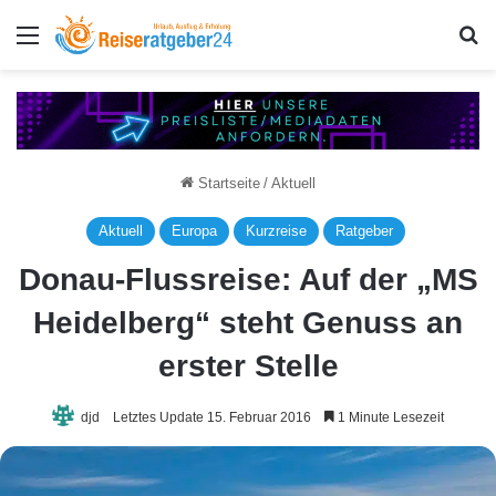
Menü
S
Startseite
/
Aktuell
Aktuell
Europa
Kurzreise
Ratgeber
Donau-Flussreise: Auf der „MS
Heidelberg“ steht Genuss an
erster Stelle
djd
Letztes Update 15. Februar 2016
1 Minute Lesezeit