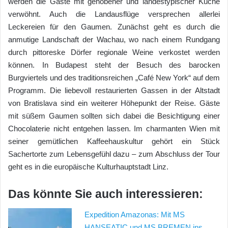
werden die Gäste mit gehobener und landestypischer Küche
verwöhnt. Auch die Landausflüge versprechen allerlei
Leckereien für den Gaumen. Zunächst geht es durch die
anmutige Landschaft der Wachau, wo nach einem Rundgang
durch pittoreske Dörfer regionale Weine verkostet werden
können. In Budapest steht der Besuch des barocken
Burgviertels und des traditionsreichen „Café New York“ auf dem
Programm. Die liebevoll restaurierten Gassen in der Altstadt
von Bratislava sind ein weiterer Höhepunkt der Reise. Gäste
mit süßem Gaumen sollten sich dabei die Besichtigung einer
Chocolaterie nicht entgehen lassen. Im charmanten Wien mit
seiner gemütlichen Kaffeehauskultur gehört ein Stück
Sachertorte zum Lebensgefühl dazu – zum Abschluss der Tour
geht es in die europäische Kulturhauptstadt Linz.
Das könnte Sie auch interessieren:
Expedition Amazonas: Mit MS
HANSEATIC und MS BREMEN ins