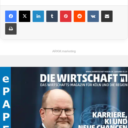
LinkedIn
Tumblr
Pinterest
Reddit
VKontakte
Teile per E-Mail
Drucken
ARKM.marketing