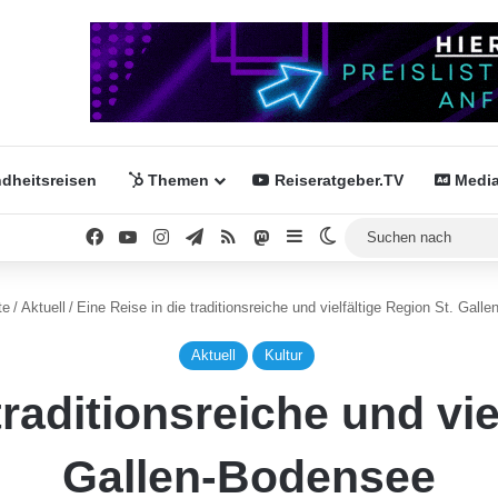
dheitsreisen
Themen
Reiseratgeber.TV
Media
Facebook
YouTube
Instagram
Telegram
RSS
Mastodon
Sidebar
Skin umschalten
te
/
Aktuell
/
Eine Reise in die traditionsreiche und vielfältige Region St. Gall
Aktuell
Kultur
traditionsreiche und vie
Gallen-Bodensee