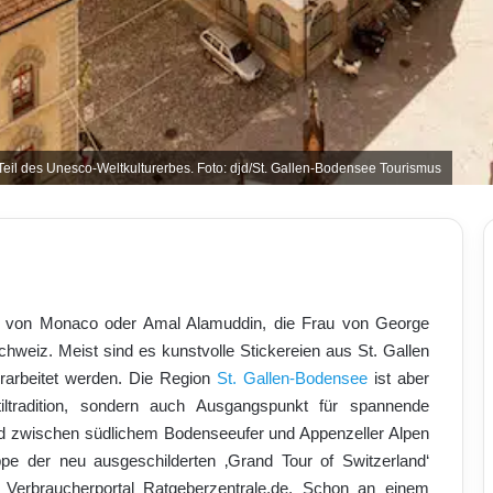
st Teil des Unesco-Weltkulturerbes. Foto: djd/St. Gallen-Bodensee Tourismus
ne von Monaco oder Amal Alamuddin, die Frau von George
chweiz. Meist sind es kunstvolle Stickereien aus St. Gallen
arbeitet werden. Die Region
St. Gallen-Bodensee
ist aber
tiltradition, sondern auch Ausgangspunkt für spannende
d zwischen südlichem Bodenseeufer und Appenzeller Alpen
ppe der neu ausgeschilderten ‚Grand Tour of Switzerland‘
 Verbraucherportal Ratgeberzentrale.de. Schon an einem