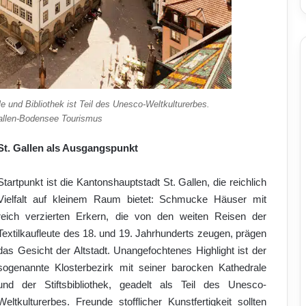
le und Bibliothek ist Teil des Unesco-Weltkulturerbes.
Gallen-Bodensee Tourismus
St. Gallen als Ausgangspunkt
Startpunkt ist die Kantonshauptstadt St. Gallen, die reichlich
Vielfalt auf kleinem Raum bietet: Schmucke Häuser mit
reich verzierten Erkern, die von den weiten Reisen der
Textilkaufleute des 18. und 19. Jahrhunderts zeugen, prägen
das Gesicht der Altstadt. Unangefochtenes Highlight ist der
sogenannte Klosterbezirk mit seiner barocken Kathedrale
und der Stiftsbibliothek, geadelt als Teil des Unesco-
Weltkulturerbes. Freunde stofflicher Kunstfertigkeit sollten