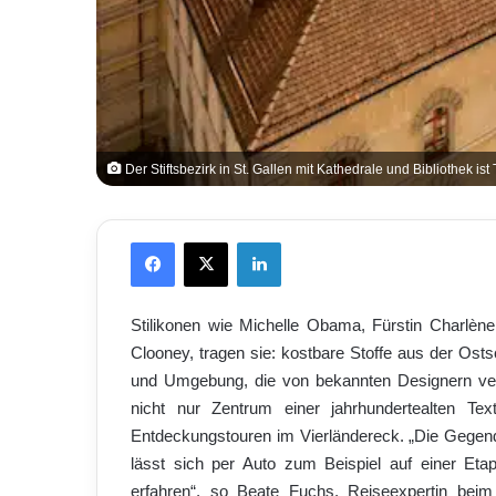
Der Stiftsbezirk in St. Gallen mit Kathedrale und Bibliothek i
Facebook
X
LinkedIn
Stilikonen wie Michelle Obama, Fürstin Charlè
Clooney, tragen sie: kostbare Stoffe aus der Osts
und Umgebung, die von bekannten Designern ver
nicht nur Zentrum einer jahrhundertealten Tex
Entdeckungstouren im Vierländereck. „Die Gegen
lässt sich per Auto zum Beispiel auf einer Eta
erfahren“, so Beate Fuchs, Reiseexpertin beim