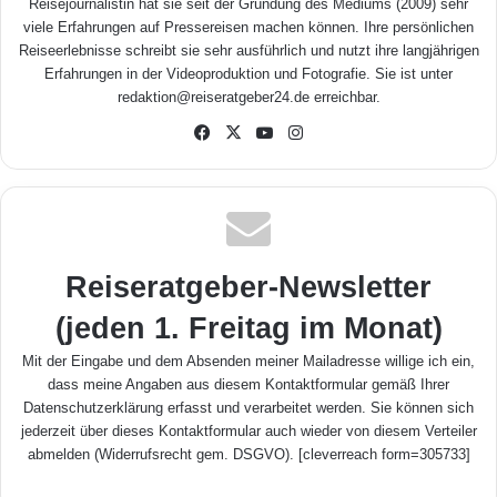
Reisejournalistin hat sie seit der Gründung des Mediums (2009) sehr
viele Erfahrungen auf Pressereisen machen können. Ihre persönlichen
Reiseerlebnisse schreibt sie sehr ausführlich und nutzt ihre langjährigen
Erfahrungen in der Videoproduktion und Fotografie. Sie ist unter
redaktion@reiseratgeber24.de erreichbar.
Fa
X
Yo
Inst
ceb
uTu
agr
ook
be
am
Reiseratgeber-Newsletter
(jeden 1. Freitag im Monat)
Mit der Eingabe und dem Absenden meiner Mailadresse willige ich ein,
dass meine Angaben aus diesem Kontaktformular gemäß Ihrer
Datenschutzerklärung
erfasst und verarbeitet werden. Sie können sich
jederzeit über dieses Kontaktformular auch wieder von diesem Verteiler
abmelden (Widerrufsrecht gem. DSGVO). [cleverreach form=305733]