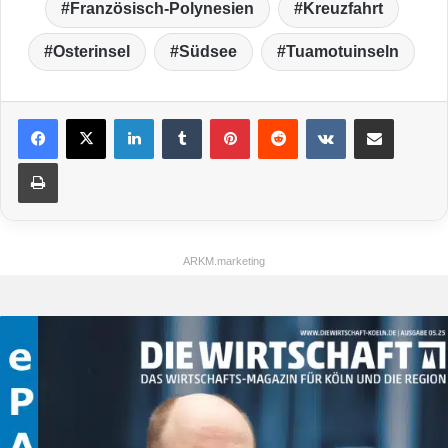
Französisch-Polynesien
Kreuzfahrt
Osterinsel
Südsee
Tuamotuinseln
LinkedIn
Tumblr
Pinterest
Reddit
VKontakte
Teile per E-Mail
Drucken
ARKM.marketing