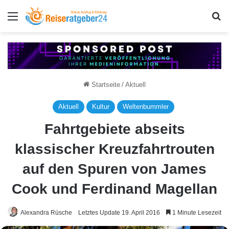
Menü
S
Startseite
/
Aktuell
Aktuell
Kultur
Weltenbummler
Fahrtgebiete abseits
klassischer Kreuzfahrtrouten
auf den Spuren von James
Cook und Ferdinand Magellan
Alexandra Rüsche
Letztes Update 19. April 2016
1 Minute Lesezeit