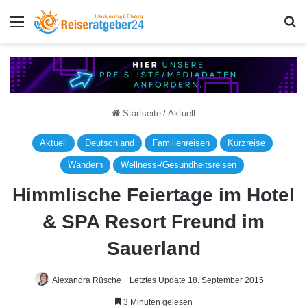
Menü
S
Startseite
/
Aktuell
Aktuell
Deutschland
Familienreisen
Kurzreise
Wandern
Wellness-/Gesundheitsreisen
Himmlische Feiertage im Hotel
& SPA Resort Freund im
Sauerland
Alexandra Rüsche
Letztes Update 18. September 2015
3 Minuten gelesen