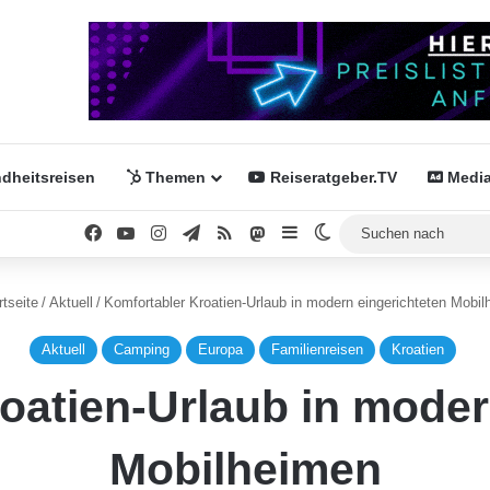
dheitsreisen
Themen
Reiseratgeber.TV
Media
Facebook
YouTube
Instagram
Telegram
RSS
Mastodon
Sidebar
Skin umschalten
tseite
/
Aktuell
/
Komfortabler Kroatien-Urlaub in modern eingerichteten Mobi
Aktuell
Camping
Europa
Familienreisen
Kroatien
oatien-Urlaub in moder
Mobilheimen