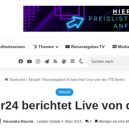
dheitsreisen
Themen
Reiseratgeber.TV
Media
Facebook
YouTube
Instagram
Telegram
RSS
Mastodon
Sidebar
Skin umschalten
Startseite
/
Aktuell
/
Reiseratgeber24 berichtet Live von der ITB Berlin
Aktuell
24 berichtet Live von 
Alexandra Rüsche
Letztes Update 4. März 2015
0
Weniger als eine M