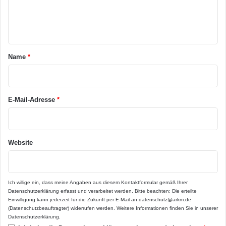
e
n
t
a
Name
*
r
*
E-Mail-Adresse
*
Website
Ich willige ein, dass meine Angaben aus diesem Kontaktformular gemäß Ihrer
Datenschutzerklärung
erfasst und verarbeitet werden. Bitte beachten: Die erteilte
Einwilligung kann jederzeit für die Zukunft per E-Mail an datenschutz@arkm.de
(Datenschutzbeauftragter) widerrufen werden. Weitere Informationen finden Sie in unserer
Datenschutzerklärung
.