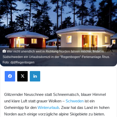
Wer nicht unendlich weit in Richtung Norden fahren möchte, findet in
Südschweden ein Urlaubsdomizil in der "Regenbogen"-Ferienanlage Åhus.
Foto: djd/Regenbogen
Facebook
X
LinkedIn
Glitzernder Neuschnee statt Schneematsch, blauer Himmel
und klare Luft statt grauer Wolken –
Schweden
ist ein
Geheimtipp für den
Winterurlaub
. Zwar hat das Land im hohen
Norden auch einige vorzügliche alpine Skigebiete zu bieten.