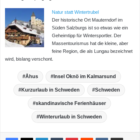
Natur statt Wintertrubel
Der historische Ort Mauterndorf im
Süden Salzburgs ist so etwas wie ein
Geheimtipp für Wintersportler. Der
Massentourismus hat die kleine, aber
feine Region, die als Lungau bezeichnet
wird, bislang verschont.
Åhus
Insel Oknö im Kalmarsund
Kurzurlaub in Schweden
Schweden
skandinavische Ferienhäuser
Winterurlaub in Schweden
LinkedIn
Tumblr
Pinterest
Reddit
VKontakte
Teile per E-Mail