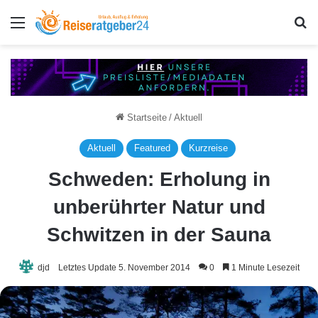
Menü
S
Startseite
/
Aktuell
Aktuell
Featured
Kurzreise
Schweden: Erholung in
unberührter Natur und
Schwitzen in der Sauna
djd
Letztes Update 5. November 2014
0
1 Minute Lesezeit