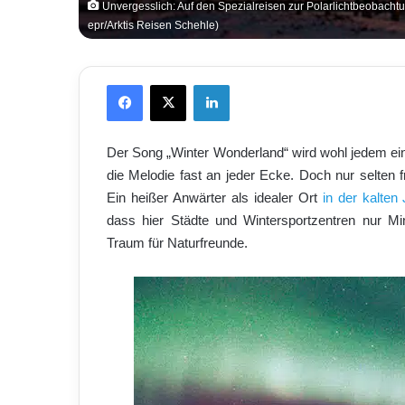
Unvergesslich: Auf den Spezialreisen zur Polarlichtbeobacht
epr/Arktis Reisen Schehle)
Facebook
X
LinkedIn
Der Song „Winter Wonderland“ wird wohl jedem ein
die Melodie fast an jeder Ecke. Doch nur selten f
Ein heißer Anwärter als idealer Ort
in der kalten
dass hier Städte und Wintersportzentren nur Minu
Traum für Naturfreunde.