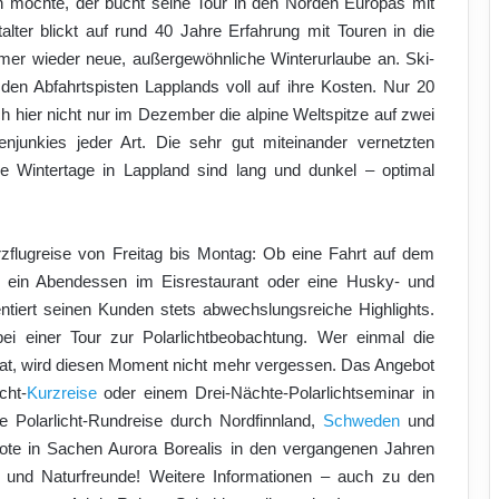
n möchte, der bucht seine Tour in den Norden Europas mit
lter blickt auf rund 40 Jahre Erfahrung mit Touren in die
mer wieder neue, außergewöhnliche Winterurlaube an. Ski-
n Abfahrtspisten Lapplands voll auf ihre Kosten. Nur 20
 sich hier nicht nur im Dezember die alpine Weltspitze auf zwei
njunkies jeder Art. Die sehr gut miteinander vernetzten
ie Wintertage in Lappland sind lang und dunkel – optimal
zflugreise von Freitag bis Montag: Ob eine Fahrt auf dem
, ein Abendessen im Eisrestaurant oder eine Husky- und
ntiert seinen Kunden stets abwechslungsreiche Highlights.
i einer Tour zur Polarlichtbeobachtung. Wer einmal die
hat, wird diesen Moment nicht mehr vergessen. Das Angebot
cht-
Kurzreise
oder einem Drei-Nächte-Polarlichtseminar in
e Polarlicht-Rundreise durch Nordfinnland,
Schweden
und
uote in Sachen Aurora Borealis in den vergangenen Jahren
- und Naturfreunde! Weitere Informationen – auch zu den