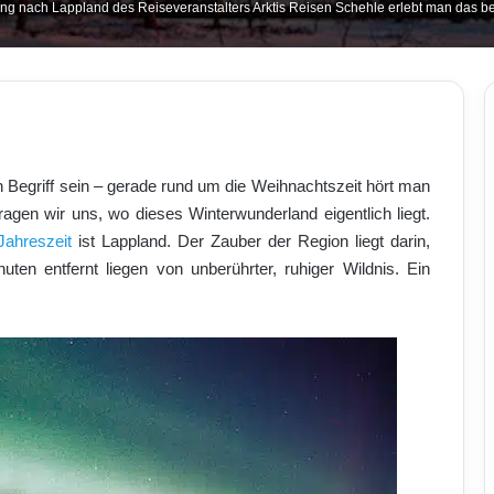
ung nach Lappland des Reiseveranstalters Arktis Reisen Schehle erlebt man das b
 Begriff sein – gerade rund um die Weihnachtszeit hört man
ragen wir uns, wo dieses Winterwunderland eigentlich liegt.
 Jahreszeit
ist Lappland. Der Zauber der Region liegt darin,
ten entfernt liegen von unberührter, ruhiger Wildnis. Ein