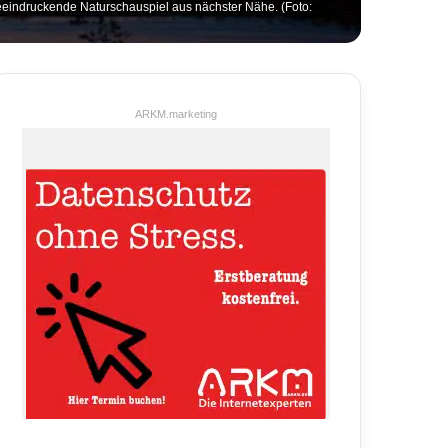
eeindruckende Naturschauspiel aus nächster Nähe. (Foto:
ARKM.marketing