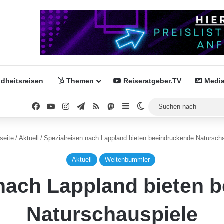
dheitsreisen
Themen
Reiseratgeber.TV
Media
Facebook
YouTube
Instagram
Telegram
RSS
Mastodon
Sidebar
Skin umschalten
seite
/
Aktuell
/
Spezialreisen nach Lappland bieten beeindruckende Natursch
Aktuell
Weltenbummler
 nach Lappland bieten 
Naturschauspiele