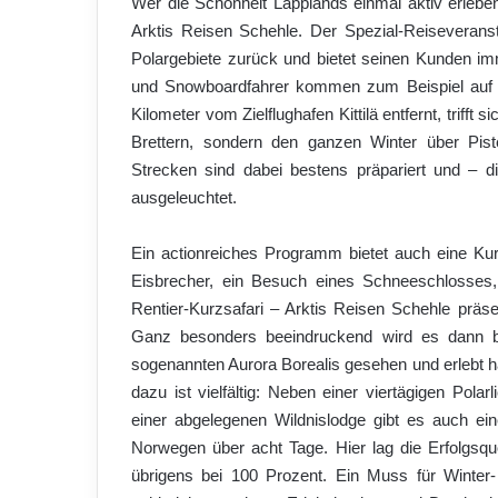
Wer die Schönheit Lapplands einmal aktiv erlebe
Arktis Reisen Schehle. Der Spezial-Reiseveransta
Polargebiete zurück und bietet seinen Kunden im
und Snowboardfahrer kommen zum Beispiel auf de
Kilometer vom Zielflughafen Kittilä entfernt, trifft
Brettern, sondern den ganzen Winter über Piste
Strecken sind dabei bestens präpariert und – d
ausgeleuchtet.
Ein actionreiches Programm bietet auch eine Kur
Eisbrecher, ein Besuch eines Schneeschlosses
Rentier-Kurzsafari – Arktis Reisen Schehle präse
Ganz besonders beeindruckend wird es dann be
sogenannten Aurora Borealis gesehen und erlebt 
dazu ist vielfältig: Neben einer viertägigen Polarli
einer abgelegenen Wildnislodge gibt es auch ein
Norwegen über acht Tage. Hier lag die Erfolgsq
übrigens bei 100 Prozent. Ein Muss für Winter