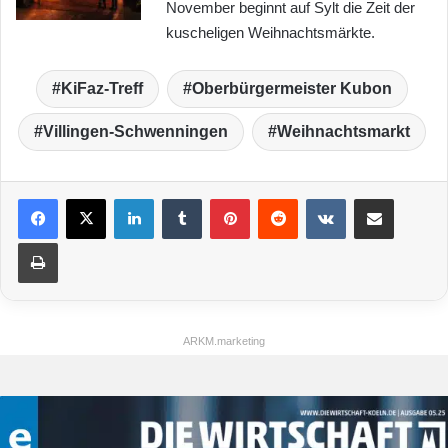
November beginnt auf Sylt die Zeit der
kuscheligen Weihnachtsmärkte.
KiFaz-Treff
Oberbürgermeister Kubon
Villingen-Schwenningen
Weihnachtsmarkt
LinkedIn
Tumblr
Pinterest
Reddit
VKontakte
Teile per E-Mail
Drucken
ARKM.marketing