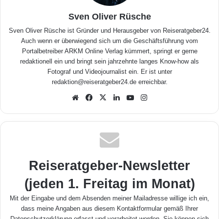
Sven Oliver Rüsche
Sven Oliver Rüsche ist Gründer und Herausgeber von Reiseratgeber24.
Auch wenn er überwiegend sich um die Geschäftsführung vom
Portalbetreiber ARKM Online Verlag kümmert, springt er gerne
redaktionell ein und bringt sein jahrzehnte langes Know-how als
Fotograf und Videojournalist ein. Er ist unter
redaktion@reiseratgeber24.de erreichbar.
We
Fa
X
Lin
Yo
Inst
bse
ceb
ked
uTu
agr
ite
ook
In
be
am
Reiseratgeber-Newsletter
(jeden 1. Freitag im Monat)
Mit der Eingabe und dem Absenden meiner Mailadresse willige ich ein,
dass meine Angaben aus diesem Kontaktformular gemäß Ihrer
Datenschutzerklärung
erfasst und verarbeitet werden. Sie können sich