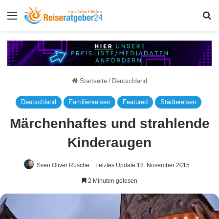
Menü
S
Startseite
/
Deutschland
Deutschland
Familienreisen
Featured
Städtereisen
Märchenhaftes und strahlende
Kinderaugen
Sven Oliver Rüsche
Letztes Update 18. November 2015
2 Minuten gelesen