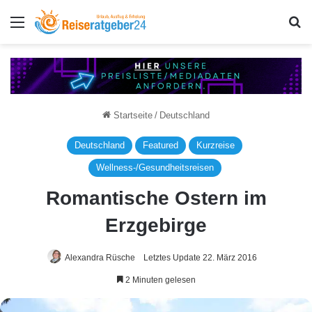
Menü
S
Startseite
/
Deutschland
Deutschland
Featured
Kurzreise
Wellness-/Gesundheitsreisen
Romantische Ostern im
Erzgebirge
Alexandra Rüsche
Letztes Update 22. März 2016
2 Minuten gelesen