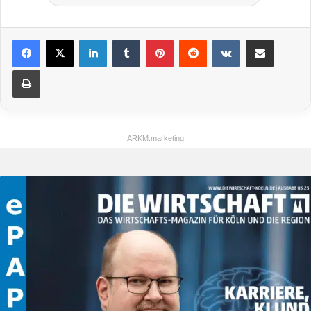
LinkedIn
Tumblr
Pinterest
Reddit
VKontakte
Teile per E-Mail
Drucken
ARKM.marketing