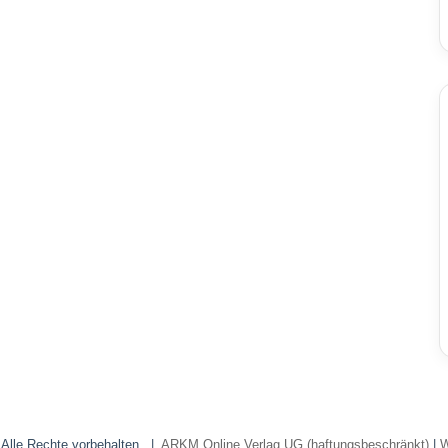
 Alle Rechte vorbehalten. |
ARKM Online Verlag UG (haftungsbeschränkt)
|
W