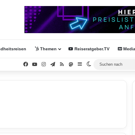
dheitsreisen
Themen
Reiseratgeber.TV
Media
Facebook
YouTube
Instagram
Telegram
RSS
Mastodon
Sidebar
Skin umschalten