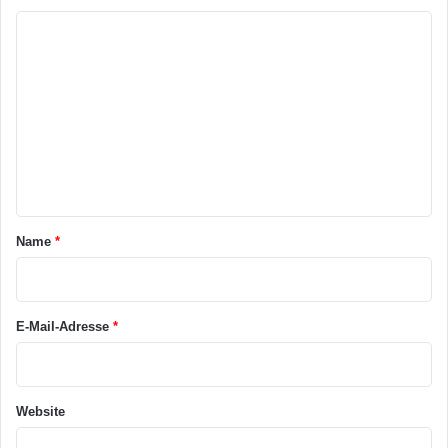
K
o
m
m
e
n
t
a
Name
*
r
*
E-Mail-Adresse
*
Website