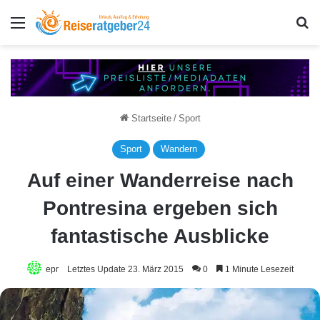
Menü
S
Startseite
/
Sport
Sport
Wandern
Auf einer Wanderreise nach
Pontresina ergeben sich
fantastische Ausblicke
epr
Letztes Update 23. März 2015
0
1 Minute Lesezeit