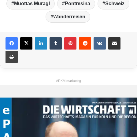
Muottas Muragl
Pontresina
Schweiz
Wanderreisen
LinkedIn
Tumblr
Pinterest
Reddit
VKontakte
Teile per E-Mail
Drucken
ARKM.marketing