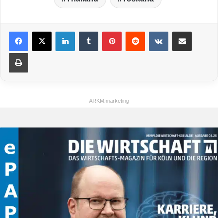
LinkedIn
Tumblr
Pinterest
Reddit
VKontakte
Teile per E-Mail
Drucken
ARKM.marketing