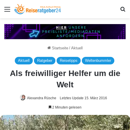
Menü
S
Startseite
/
Aktuell
Aktuell
Ratgeber
Reisetipps
Weltenbummler
Als freiwilliger Helfer um die
Welt
Alexandra Rüsche
Letztes Update 15. März 2016
2 Minuten gelesen