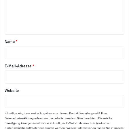
m
e
n
t
a
Name
*
r
*
E-Mail-Adresse
*
Website
Ich willige ein, dass meine Angaben aus diesem Kontaktformular gemäß Ihrer
Datenschutzerklärung
erfasst und verarbeitet werden. Bitte beachten: Die erteilte
Einwilligung kann jederzeit für die Zukunft per E-Mail an datenschutz@arkm.de
(Datenschutzbeauftragter) widerrufen werden. Weitere Informationen finden Sie in unserer