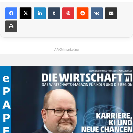
LinkedIn
Tumblr
Pinterest
Reddit
VKontakte
Teile per E-Mail
Drucken
ARKM.marketing