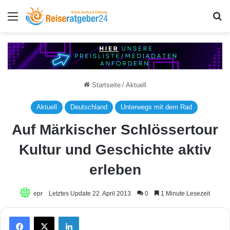
Menü
S
Startseite
/
Aktuell
Aktuell
Deutschland
Unterwegs mit dem Rad
Auf Märkischer Schlössertour
Kultur und Geschichte aktiv
erleben
epr
Letztes Update 22. April 2013
0
1 Minute Lesezeit
Facebook
X
LinkedIn