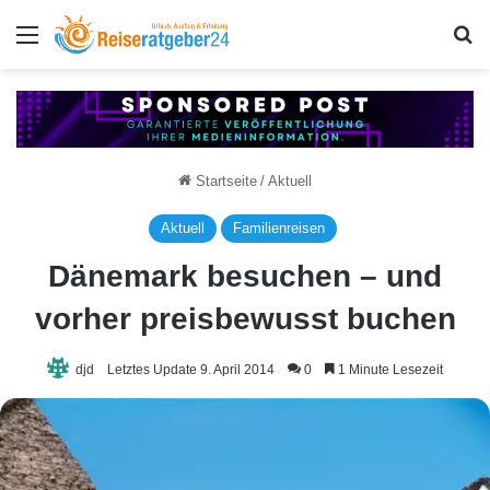
Menü
S
Startseite
/
Aktuell
Aktuell
Familienreisen
Dänemark besuchen – und
vorher preisbewusst buchen
djd
Letztes Update 9. April 2014
0
1 Minute Lesezeit