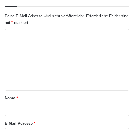
Deine E-Mail-Adresse wird nicht veröffentlicht.
Erforderliche Felder sind
mit
*
markiert
K
o
m
m
e
n
t
a
Name
*
r
*
E-Mail-Adresse
*