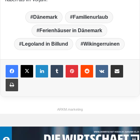
Dänemark
Familienurlaub
Ferienhäuser in Dänemark
Legoland in Billund
Wikingerruinen
LinkedIn
Tumblr
Pinterest
Reddit
VKontakte
Teile per E-Mail
Drucken
ARKM.marketing