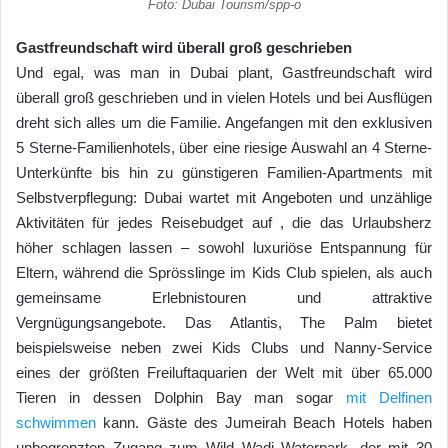
Foto: Dubai Tourism/spp-o
Gastfreundschaft wird überall groß geschrieben
Und egal, was man in Dubai plant, Gastfreundschaft wird
überall groß geschrieben und in vielen Hotels und bei Ausflügen
dreht sich alles um die Familie. Angefangen mit den exklusiven
5 Sterne-Familienhotels, über eine riesige Auswahl an 4 Sterne-
Unterkünfte bis hin zu günstigeren Familien-Apartments mit
Selbstverpflegung: Dubai wartet mit Angeboten und unzählige
Aktivitäten für jedes Reisebudget auf , die das Urlaubsherz
höher schlagen lassen – sowohl luxuriöse Entspannung für
Eltern, während die Sprösslinge im Kids Club spielen, als auch
gemeinsame Erlebnistouren und attraktive
Vergnügungsangebote. Das Atlantis, The Palm bietet
beispielsweise neben zwei Kids Clubs und Nanny-Service
eines der größten Freiluftaquarien der Welt mit über 65.000
Tieren in dessen Dolphin Bay man sogar
mit Delfinen
schwimmen
kann. Gäste des Jumeirah Beach Hotels haben
unbegrenzten Zugang zum Wild Wadi Waterpark, der mit 30