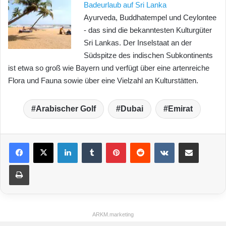
Badeurlaub auf Sri Lanka
Ayurveda, Buddhatempel und Ceylontee
- das sind die bekanntesten Kulturgüter
Sri Lankas. Der Inselstaat an der
Südspitze des indischen Subkontinents
ist etwa so groß wie Bayern und verfügt über eine artenreiche
Flora und Fauna sowie über eine Vielzahl an Kulturstätten.
Arabischer Golf
Dubai
Emirat
LinkedIn
Tumblr
Pinterest
Reddit
VKontakte
Teile per E-Mail
Drucken
ARKM.marketing