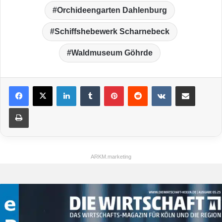
Orchideengarten Dahlenburg
Schiffshebewerk Scharnebeck
Waldmuseum Göhrde
LinkedIn
Tumblr
Pinterest
Reddit
VKontakte
Teile per E-Mail
Drucken
ARKM.marketing