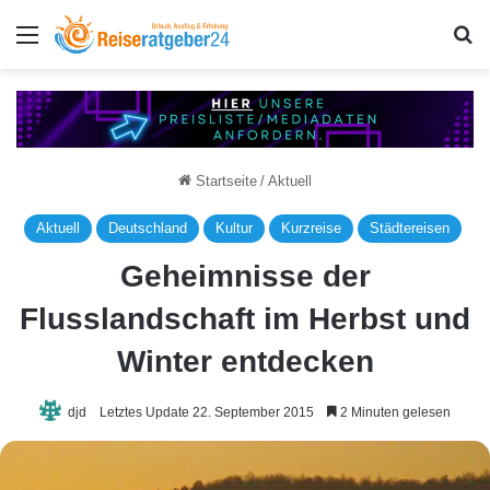
Menü
S
Startseite
/
Aktuell
Aktuell
Deutschland
Kultur
Kurzreise
Städtereisen
Geheimnisse der
Flusslandschaft im Herbst und
Winter entdecken
djd
Letztes Update 22. September 2015
2 Minuten gelesen