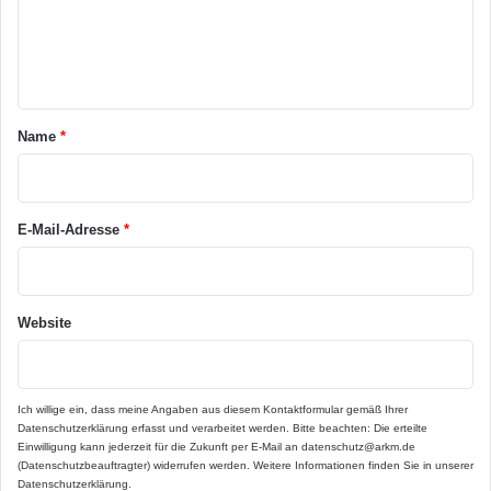
e
n
t
a
Name
*
r
*
E-Mail-Adresse
*
Website
Ich willige ein, dass meine Angaben aus diesem Kontaktformular gemäß Ihrer
Datenschutzerklärung
erfasst und verarbeitet werden. Bitte beachten: Die erteilte
Einwilligung kann jederzeit für die Zukunft per E-Mail an datenschutz@arkm.de
(Datenschutzbeauftragter) widerrufen werden. Weitere Informationen finden Sie in unserer
Datenschutzerklärung
.