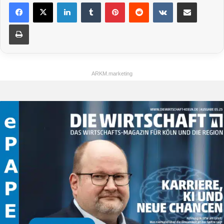
LinkedIn
Tumblr
Pinterest
Reddit
VKontakte
Teile per E-Mail
Drucken
ARKM.marketing