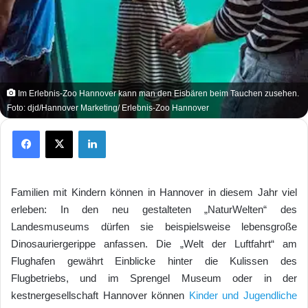
Im Erlebnis-Zoo Hannover kann man den Eisbären beim Tauchen zusehen.
Foto: djd/Hannover Marketing/ Erlebnis-Zoo Hannover
Facebook
X
LinkedIn
Familien mit Kindern können in Hannover in diesem Jahr viel
erleben: In den neu gestalteten „NaturWelten“ des
Landesmuseums dürfen sie beispielsweise lebensgroße
Dinosauriergerippe anfassen. Die „Welt der Luftfahrt“ am
Flughafen gewährt Einblicke hinter die Kulissen des
Flugbetriebs, und im Sprengel Museum oder in der
kestnergesellschaft Hannover können
Kinder und Jugendliche