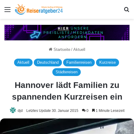
Menü
S
Startseite
/
Aktuell
Aktuell
Deutschland
Familienreisen
Kurzreise
Städtereisen
Hannover lädt Familien zu
spannenden Kurzreisen ein
djd
Letztes Update 30. Januar 2015
0
1 Minute Lesezeit