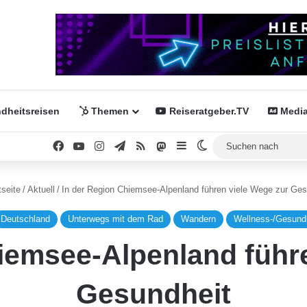
dheitsreisen
Themen
Reiseratgeber.TV
Media
Facebook
YouTube
Instagram
Telegram
RSS
Mastodon
Sidebar
Skin umschalten
seite
/
Aktuell
/
In der Region Chiemsee-Alpenland führen viele Wege zur Ges
Deutschland
Unterwegs mit dem Rad
Wandern
Wellness-/Gesundh
iemsee-Alpenland führ
Gesundheit