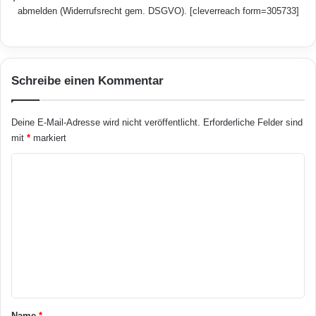
abmelden (Widerrufsrecht gem. DSGVO). [cleverreach form=305733]
Schreibe einen Kommentar
Deine E-Mail-Adresse wird nicht veröffentlicht.
Erforderliche Felder sind
mit
*
markiert
K
o
m
m
e
n
t
a
Name
*