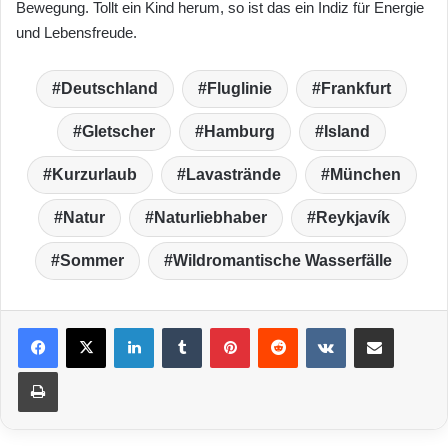
Bewegung. Tollt ein Kind herum, so ist das ein Indiz für Energie
und Lebensfreude.
Deutschland
Fluglinie
Frankfurt
Gletscher
Hamburg
Island
Kurzurlaub
Lavastrände
München
Natur
Naturliebhaber
Reykjavík
Sommer
Wildromantische Wasserfälle
LinkedIn
Tumblr
Pinterest
Reddit
VKontakte
Teile per E-Mail
Drucken