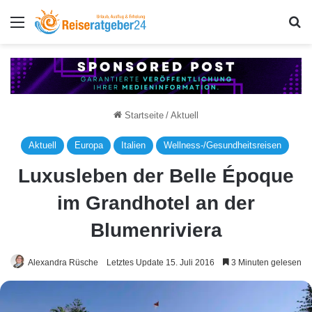
Menü
S
Startseite
/
Aktuell
Aktuell
Europa
Italien
Wellness-/Gesundheitsreisen
Luxusleben der Belle Époque
im Grandhotel an der
Blumenriviera
Alexandra Rüsche
Letztes Update 15. Juli 2016
3 Minuten gelesen