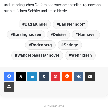
und ursprünglichen Dörfern höchstwahrscheinlich irgendwann
auch auf einen Schäfer und seine Herde.
Bad Münder
Bad Nenndorf
Barsinghausen
Deister
Hannover
Rodenberg
Springe
Wanderpass Hannover
Wennigsen
LinkedIn
Tumblr
Pinterest
Reddit
VKontakte
Teile per E-Mail
Drucken
ARKM.marketing