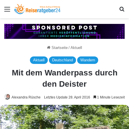
Menü
S
Startseite
/
Aktuell
Aktuell
Deutschland
Wandern
Mit dem Wanderpass durch
den Deister
Alexandra Rüsche
Letztes Update 28. April 2016
1 Minute Lesezeit