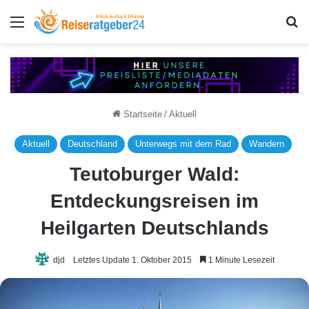
Menü
S
Startseite
/
Aktuell
Aktuell
Deutschland
Unterwegs mit dem Rad
Wandern
Teutoburger Wald:
Entdeckungsreisen im
Heilgarten Deutschlands
djd
Letztes Update 1. Oktober 2015
1 Minute Lesezeit