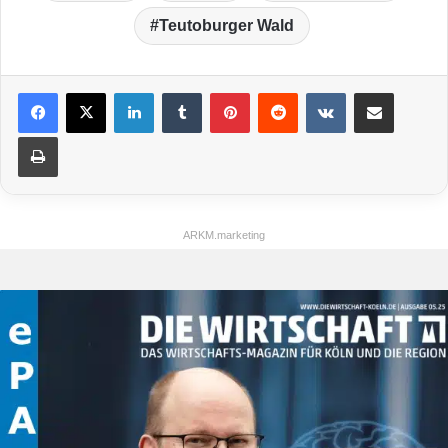
Teutoburger Wald
LinkedIn
Tumblr
Pinterest
Reddit
VKontakte
Teile per E-Mail
Drucken
ARKM.marketing