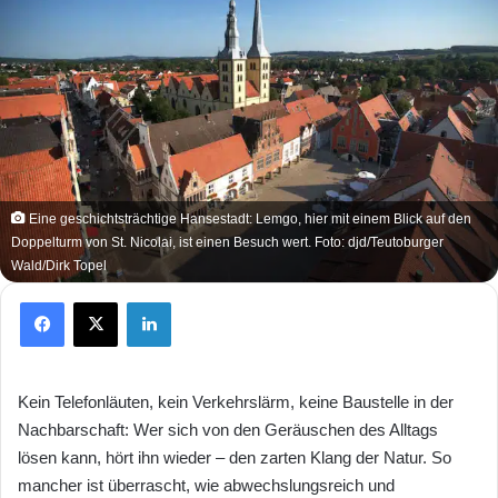
Eine geschichtsträchtige Hansestadt: Lemgo, hier mit einem Blick auf den
Doppelturm von St. Nicolai, ist einen Besuch wert. Foto: djd/Teutoburger
Wald/Dirk Topel
Facebook
X
LinkedIn
Kein Telefonläuten, kein Verkehrslärm, keine Baustelle in der
Nachbarschaft: Wer sich von den Geräuschen des Alltags
lösen kann, hört ihn wieder – den zarten Klang der Natur. So
mancher ist überrascht, wie abwechslungsreich und