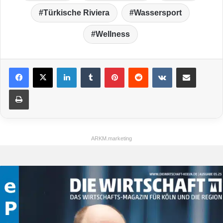
Türkische Riviera
Wassersport
Wellness
LinkedIn
Tumblr
Pinterest
Reddit
VKontakte
Teile per E-Mail
Drucken
ARKM.marketing