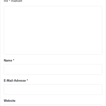
mit
*
markiert
K
o
m
m
e
n
t
a
Name
*
r
*
E-Mail-Adresse
*
Website