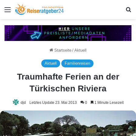
Menü
S
Startseite
/
Aktuell
Aktuell
Familienreisen
Traumhafte Ferien an der
Türkischen Riviera
djd
Letztes Update 23. Mai 2013
0
1 Minute Lesezeit