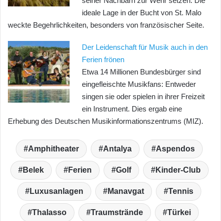
seiner Nachbarn zur Wehr setzen. Die
ideale Lage in der Bucht von St. Malo
weckte Begehrlichkeiten, besonders von französischer Seite.
Der Leidenschaft für Musik auch in den
Ferien frönen
Etwa 14 Millionen Bundesbürger sind
eingefleischte Musikfans: Entweder
singen sie oder spielen in ihrer Freizeit
ein Instrument. Dies ergab eine
Erhebung des Deutschen Musikinformationszentrums (MIZ).
Amphitheater
Antalya
Aspendos
Belek
Ferien
Golf
Kinder-Club
Luxusanlagen
Manavgat
Tennis
Thalasso
Traumstrände
Türkei