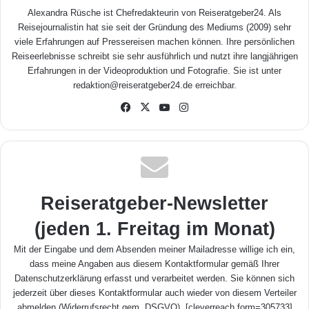
Alexandra Rüsche ist Chefredakteurin von Reiseratgeber24. Als
Reisejournalistin hat sie seit der Gründung des Mediums (2009) sehr
viele Erfahrungen auf Pressereisen machen können. Ihre persönlichen
Reiseerlebnisse schreibt sie sehr ausführlich und nutzt ihre langjährigen
Erfahrungen in der Videoproduktion und Fotografie. Sie ist unter
redaktion@reiseratgeber24.de erreichbar.
Fa
X
Yo
Inst
ceb
uTu
agr
ook
be
am
Reiseratgeber-Newsletter
(jeden 1. Freitag im Monat)
Mit der Eingabe und dem Absenden meiner Mailadresse willige ich ein,
dass meine Angaben aus diesem Kontaktformular gemäß Ihrer
Datenschutzerklärung
erfasst und verarbeitet werden. Sie können sich
jederzeit über dieses Kontaktformular auch wieder von diesem Verteiler
abmelden (Widerrufsrecht gem. DSGVO). [cleverreach form=305733]