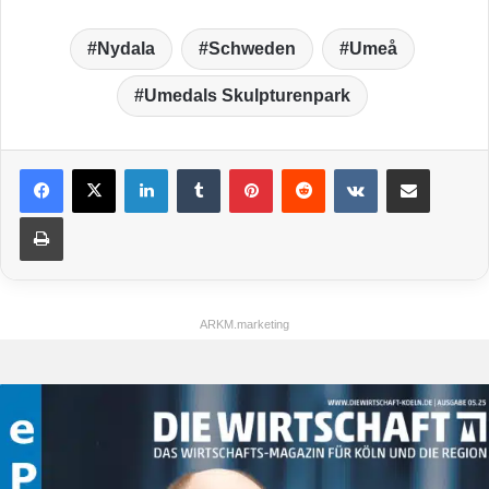
Nydala
Schweden
Umeå
Umedals Skulpturenpark
LinkedIn
Tumblr
Pinterest
Reddit
VKontakte
Teile per E-Mail
Drucken
ARKM.marketing