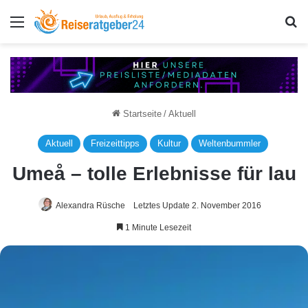
Menü
S
Startseite
/
Aktuell
Aktuell
Freizeittipps
Kultur
Weltenbummler
Umeå – tolle Erlebnisse für lau
Alexandra Rüsche
Letztes Update 2. November 2016
1 Minute Lesezeit