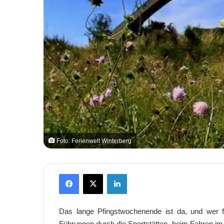
Foto: Ferienwelt Winterberg
Facebook
X
LinkedIn
Das lange Pfingstwochenende ist da, und wer fr
Führungen durch die Sportstätten, beim Fahren im 