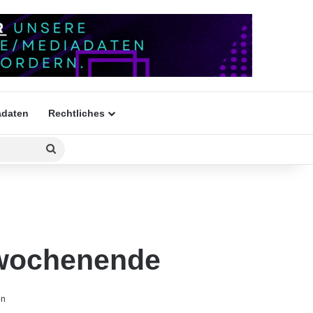
daten
Rechtliches
Suchen
nach
stwochenende
en