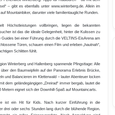
l“ – gibt es ebenfalls unter www.winterberg.de. Allein im
auf Mountainbiker, darunter viele familientaugliche Runden.
t Höchstleistungen vollbringen, liegen die bekannten
her ist das die ideale Gelegenheit, hinter die Kulissen zu
e Guides bei einer Führung durch die VELTINS-EisArena am
rschlossene Türen, schauen einen Film und erleben „hautnah“,
htigen Schlitten fühlt.
gion Winterberg und Hallenberg spannende Pfingsttage: Alle
ng über den Baumwipfeln auf der Panorama Erlebnis Brücke,
ln und Balancieren im Kletterwald – lauter Abenteuer locken
it dem geländegängigen „Dreirad“ immer bergab, lautet die
0 Metern eignet sich der Downhill-Spaß auf Mountaincarts.
re ist ein Hit für Kids. Nach kurzer Einführung in die
r drei oder sechs Stunden lang durch die blühende Region.