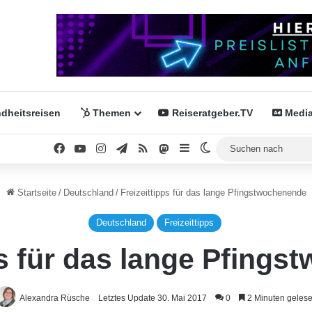
dheitsreisen
Themen
Reiseratgeber.TV
Media
Facebook
YouTube
Instagram
Telegram
RSS
Mastodon
Sidebar
Skin umschalten
Startseite
/
Deutschland
/
Freizeittipps für das lange Pfingstwochenende
Deutschland
Freizeittipps
ps für das lange Pfing
Alexandra Rüsche
Letztes Update 30. Mai 2017
0
2 Minuten geles