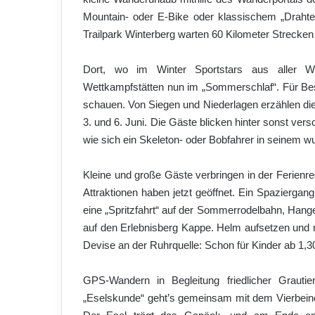
Mountain- oder E-Bike oder klassischem „Drahtese
Trailpark Winterberg warten 60 Kilometer Strecken 
Dort, wo im Winter Sportstars aus aller Wel
Wettkampfstätten nun im „Sommerschlaf“. Für Besuc
schauen. Von Siegen und Niederlagen erzählen di
3. und 6. Juni. Die Gäste blicken hinter sonst ve
wie sich ein Skeleton- oder Bobfahrer in seinem wuc
Kleine und große Gäste verbringen in der Ferienre
Attraktionen haben jetzt geöffnet. Ein Spazierga
eine „Spritzfahrt“ auf der Sommerrodelbahn, Hange
auf den Erlebnisberg Kappe. Helm aufsetzen und m
Devise an der Ruhrquelle: Schon für Kinder ab 1,3
GPS-Wandern in Begleitung friedlicher Grautie
„Eselskunde“ geht’s gemeinsam mit dem Vierbeine