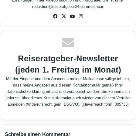
Erfahrungen in der Videoproduktion und Fotografie. Sie ist unter
redaktion@reiseratgeber24.de erreichbar.
Fa
X
Yo
Inst
ceb
uTu
agr
ook
be
am
Reiseratgeber-Newsletter
(jeden 1. Freitag im Monat)
Mit der Eingabe und dem Absenden meiner Mailadresse willige ich ein,
dass meine Angaben aus diesem Kontaktformular gemäß Ihrer
Datenschutzerklärung
erfasst und verarbeitet werden. Sie können sich
jederzeit über dieses Kontaktformular auch wieder von diesem Verteiler
abmelden (Widerrufsrecht gem. DSGVO). [cleverreach form=305733]
Schreibe einen Kommentar