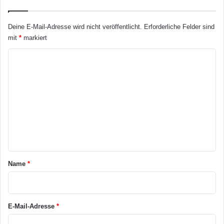
Deine E-Mail-Adresse wird nicht veröffentlicht.
Erforderliche Felder sind
mit
*
markiert
K
o
m
m
e
n
t
a
Name
*
r
*
E-Mail-Adresse
*