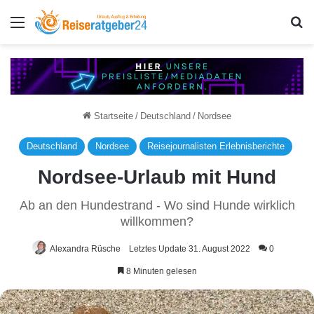
Menü
S
Startseite
/
Deutschland
/
Nordsee
Deutschland
Nordsee
Reisejournalisten Erlebnisberichte
Nordsee-Urlaub mit Hund
Ab an den Hundestrand - Wo sind Hunde wirklich
willkommen?
Alexandra Rüsche
Letztes Update 31. August 2022
0
8 Minuten gelesen